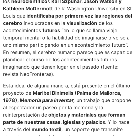
los
neurocientífico
s
Karl Szpunar, Jason Watson y
Kathleen McDermott
de la Washington University en St.
Louis que
identificaba por primera vez las regiones del
cerebro
involucradas en la
visualización
de los
acontecimientos
futuros
“en lo que se llama viaje
temporal mental o la habilidad de imaginarse o verse a
uno mismo participando en un acontecimiento futuro”.
En resumen, el cerebro humano parece que es capaz de
planificar el curso de los acontecimientos futuros
imaginando que tienen lugar en el pasado (fuente:
revista NeoFronteras).
Esta idea, de alguna manera, está presente en el último
proyecto de
Maribel Binimelis (Palma de Mallorca,
1978),
Memoria para inventar,
un trabajo que propone
al espectador un paseo por la memoria y la
reinterpretación de
objetos y materiales que forman
parte de nuestras casas, iglesias y palacio
s. Y lo hace
a través del
mundo textil,
un soporte que transmite