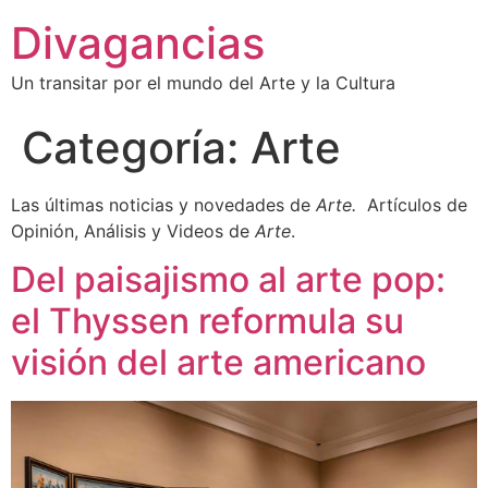
Divagancias
Un transitar por el mundo del Arte y la Cultura
Categoría:
Arte
Las últimas noticias y novedades de
Arte.
Artículos de
Opinión, Análisis y Videos de
Arte
.
Del paisajismo al arte pop:
el Thyssen reformula su
visión del arte americano