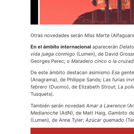
Otras novedades serán
Miss Marte
(Alfaguara
En el ámbito internacional
aparecerán
Delato
vida juega conmigo
(Lumen), de David Gros
Georges Perec; o
Matadero cinco o la cruzad
De este ámbito destacan asimismo
Esa gente
(Anagrama), de Philippe Sands;
Las furias invi
febrero
(Duomo), de Elizabeth Strout;
La poli
Tusquets).
También serán novedad
Amar a Lawrence
(An
Medianoche
(AdN), de Matt Haig,
Gambito d
(Lumen), de Anne Tyler;
Azúcar quemado
(Tem