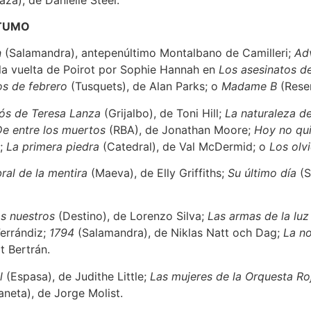
STUMO
n
(Salamandra), antepenúltimo Montalbano de Camilleri;
Adv
a vuelta de Poirot por Sophie Hannah en
Los asesinatos de 
os de febrero
(Tusquets), de Alan Parks; o
Madame B
(Reser
iós de Teresa Lanza
(Grijalbo), de Toni Hill;
La naturaleza de
e entre los muertos
(RBA), de Jonathan Moore;
Hoy no qui
t;
La primera piedra
(Catedral), de Val McDermid; o
Los olv
ral de la mentira
(Maeva), de Elly Griffiths;
Su último día
(S
s nuestros
(Destino), de Lorenzo Silva;
Las armas de la luz
Ferrándiz;
1794
(Salamandra), de Niklas Natt och Dag;
La no
t Bertrán.
l
(Espasa), de Judithe Little;
Las mujeres de la Orquesta Ro
aneta), de Jorge Molist.