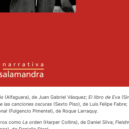
ás
(Alfaguara), de Juan Gabriel Vásquez;
El libro de Eva
(Si
e las canciones oscuras
(Sexto Piso), de Luis Felipe Fabre;
onal
(Fulgencio Pimentel), de Roque Larraquy.
ibros como
La orden
(Harper Collins), de Daniel Silva;
Fleish
aza), de Danielle Steel.