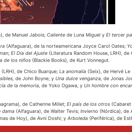
), de Manuel Jabois;
Caliente
de Luna Miguel y
El tercer pa
ra
(Alfaguara), de la norteamericana Joyce Carol Oates;
Y
sman;
El Día del Ajuste
(Literatura Random House, LRH), de 
a de los niños
(Blackie Books), de Kurt Vonnegut.
(LRH), de Chico Buarque;
La anomalía
(Seix), de Hervé Le 
sibles,
de John Boyne, y
Una dulce venganza,
de Jonas Jo
cía de la memoria,
de Yoko Ogawa, y
Un hombre con encan
agrama), de Catherine Millet;
El país de los otros
(Cabaret V
e dama
(Alfaguara), de Walter Tevis;
Invierno
(Nórdica), de 
as de Hoy), de Avni Doshi; y
Arboleda
(Periférica), de Est