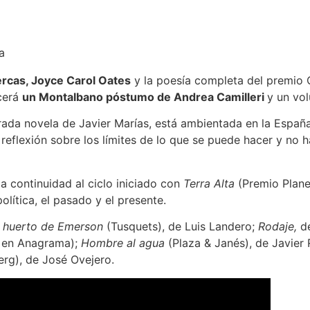
a
ercas, Joyce Carol Oates
y la poesía completa del premio 
cerá
un Montalbano póstumo de Andrea Camilleri
y un vo
rada novela de Javier Marías, está ambientada en la España 
eflexión sobre los límites de lo que se puede hacer y no ha
a continuidad al ciclo iniciado con
Terra Alta
(Premio Planet
lítica, el pasado y el presente.
l huerto de Emerson
(Tusquets), de Luis Landero;
Rodaje,
de
s en Anagrama);
Hombre al agua
(Plaza & Janés), de Javier
rg), de José Ovejero.