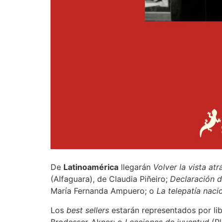
De
Latinoamérica
llegarán
Volver la vista atr
(Alfaguara), de Claudia Piñeiro;
Declaración d
María Fernanda Ampuero; o
La telepatía naci
Los
best sellers
estarán representados por l
Brodesser-Akner; o
Lecciones de juventud
(Pl