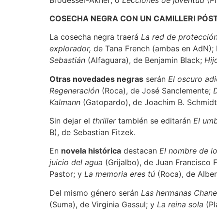
COSECHA NEGRA CON UN CAMILLERI PÓ
La cosecha negra traerá
La red de protecció
explorador,
de Tana French (ambas en AdN); l
Sebastián
(Alfaguara), de Benjamin Black;
Hij
Otras novedades negras
serán
El oscuro ad
Regeneración
(Roca), de José Sanclemente;
D
Kalmann
(Gatopardo), de Joachim B. Schmid
Sin dejar el
thriller
también se editarán
El umb
B), de Sebastian Fitzek.
En
novela histórica
destacan
El nombre de lo
juicio del agua
(Grijalbo), de Juan Francisco 
Pastor; y
La memoria eres tú
(Roca), de Alber
Del mismo género serán
Las hermanas Chane
(Suma), de Virginia Gassul; y
La reina sola
(Pl