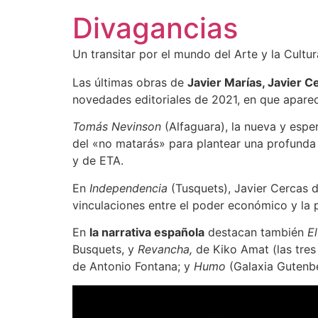
Divagancias
Un transitar por el mundo del Arte y la Cultur
Las últimas obras de
Javier Marías, Javier C
novedades editoriales de 2021, en que apare
Tomás Nevinson
(Alfaguara), la nueva y espe
del «no matarás» para plantear una profunda r
y de ETA.
En
Independencia
(Tusquets), Javier Cercas d
vinculaciones entre el poder económico y la po
En
la narrativa española
destacan también
E
Busquets, y
Revancha,
de Kiko Amat (las tre
de Antonio Fontana; y
Humo
(Galaxia Gutenbe