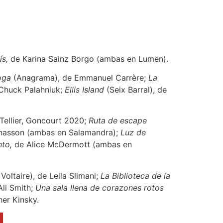
ís,
de Karina Sainz Borgo (ambas en Lumen).
oga
(Anagrama), de Emmanuel Carrère;
La
Chuck Palahniuk;
Ellis Island
(Seix Barral), de
Tellier, Goncourt 2020;
Ruta de escape
nasson (ambas en Salamandra);
Luz de
to,
de Alice McDermott (ambas en
oltaire), de Leila Slimani;
La Biblioteca de la
Ali Smith;
Una sala llena de corazones rotos
her Kinsky.